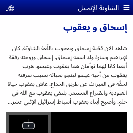
جاوز إلى المحتوى الرئيسي
الشاوية الإنجيل
uage
إسحاق و يعقوب
شاهد الآن قصّة إسحاق ويعقوب باللّغة الشاويّة. كان
لإبراهيم وسارة ولد اسمه إسحاق. إسحاق وزوجته رفقة
أيضا كانا لهما توأمان هما يعقوب وعيسو. هرب
يعقوب من أخيه عيسو لينجو بحياته بسبب سرقته
لحقّه في الميراث عن طريق الخداع. عاش يعقوب حياة
العبودية والصّراع المستمر. يلتقي يعقوب مع الله في
حلم. وأصبح أبناء يعقوب أسباط إسرائيل الإثني عشر...